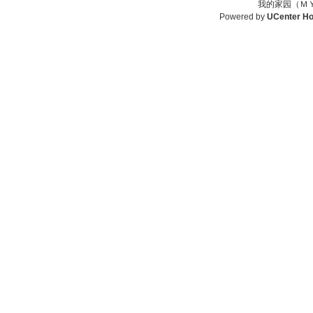
我的家园（ＭＹ
Powered by
UCenter H