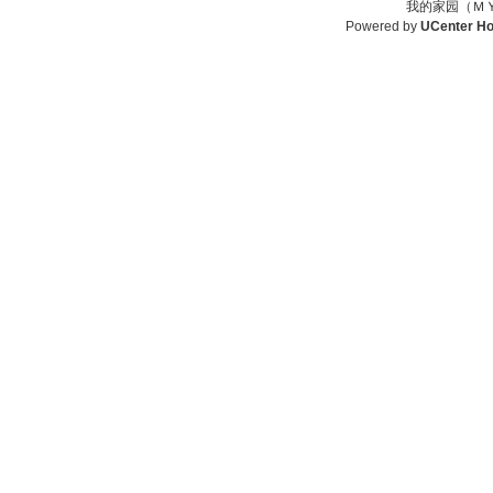
我的家园（ＭＹ
Powered by
UCenter H