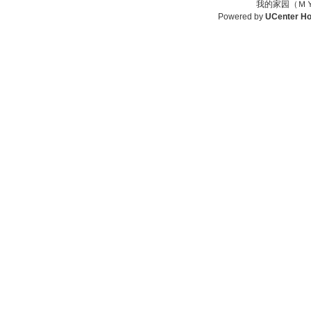
我的家园（ＭＹ
Powered by
UCenter H