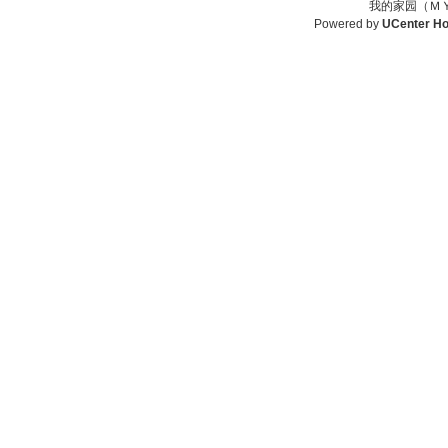
我的家园（ＭＹ
Powered by
UCenter H