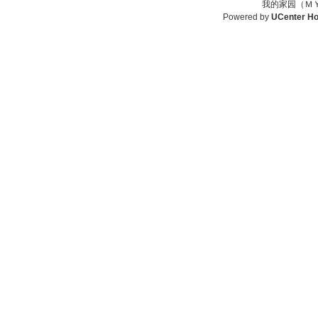
我的家园（ＭＹ
Powered by
UCenter H