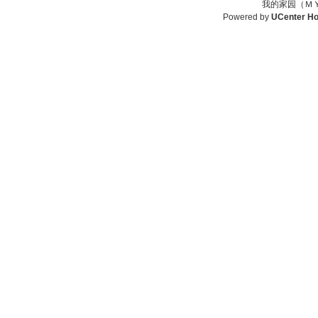
我的家园（ＭＹ
Powered by
UCenter H