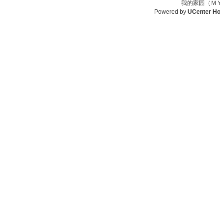
我的家园（ＭＹ
Powered by
UCenter H