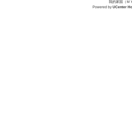
我的家园（ＭＹ
Powered by
UCenter H