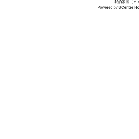
我的家园（ＭＹ
Powered by
UCenter H