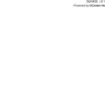
我的家园（ＭＹ
Powered by
UCenter H