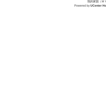
我的家园（ＭＹ
Powered by
UCenter H