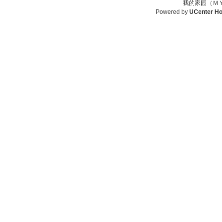
我的家园（ＭＹ
Powered by
UCenter H