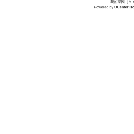
我的家园（ＭＹ
Powered by
UCenter H