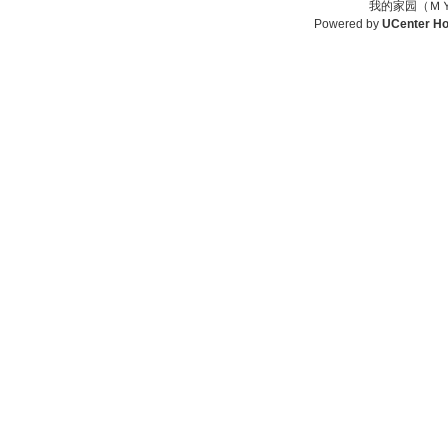
我的家园（ＭＹ
Powered by
UCenter H