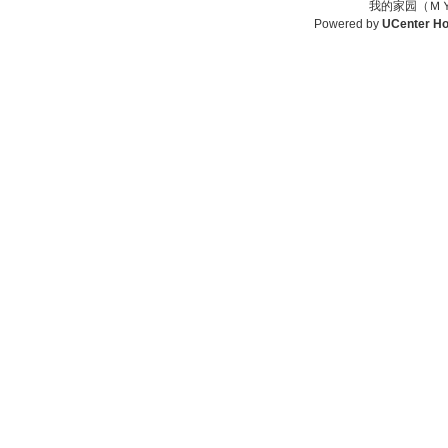
我的家园（ＭＹ
Powered by
UCenter H