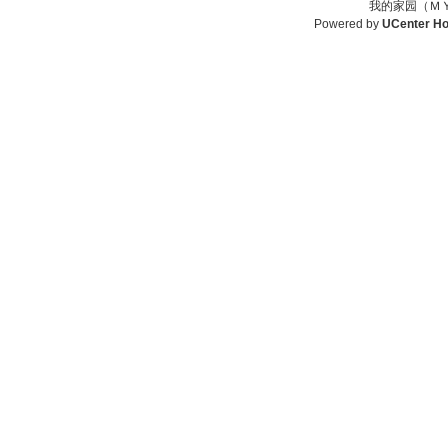
我的家园（ＭＹ
Powered by
UCenter H