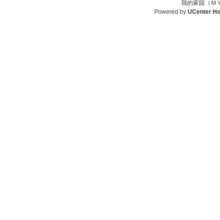
我的家园（ＭＹ
Powered by
UCenter H