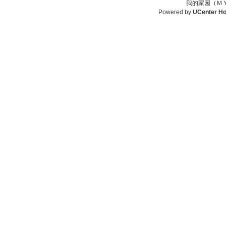
我的家园（ＭＹ
Powered by
UCenter H