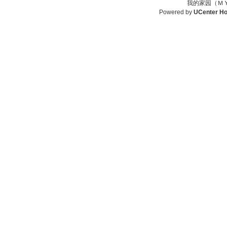
我的家园（ＭＹ
Powered by
UCenter H