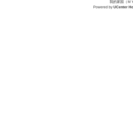
我的家园（ＭＹ
Powered by
UCenter H