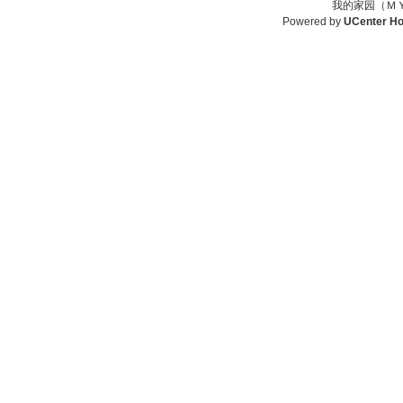
我的家园（ＭＹ
Powered by
UCenter H