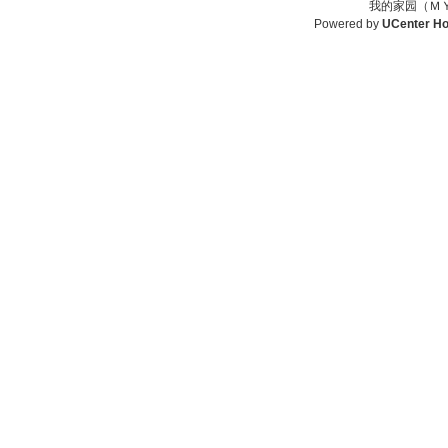
我的家园（ＭＹ
Powered by
UCenter H