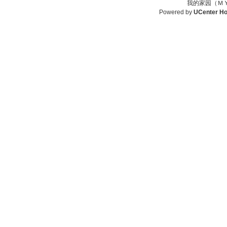
我的家园（ＭＹ
Powered by
UCenter H