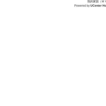
我的家园（ＭＹ
Powered by
UCenter H