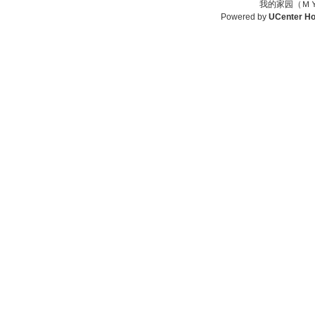
我的家园（ＭＹ
Powered by
UCenter H