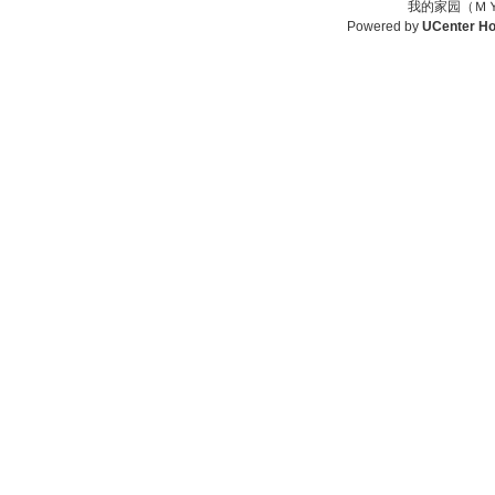
我的家园（ＭＹ
Powered by
UCenter H