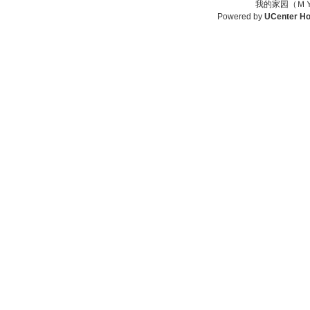
我的家园（ＭＹ
Powered by
UCenter H