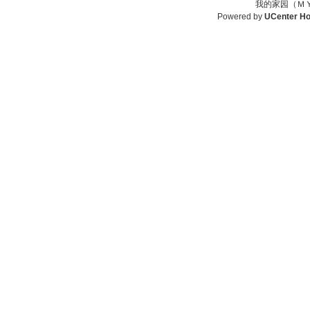
我的家园（ＭＹ
Powered by
UCenter H