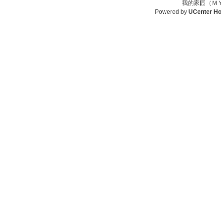
我的家园（ＭＹ
Powered by
UCenter H