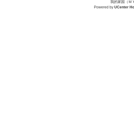
我的家园（ＭＹ
Powered by
UCenter H