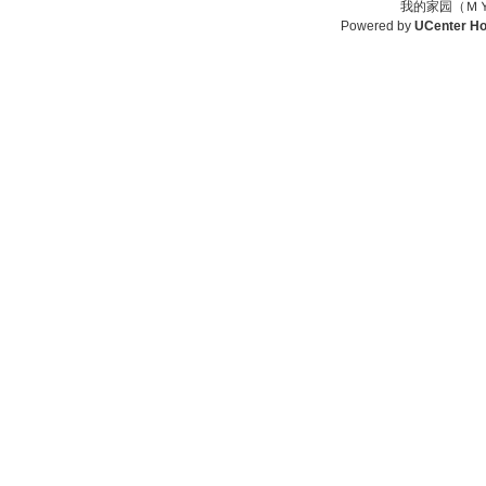
我的家园（ＭＹ
Powered by
UCenter H