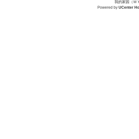
我的家园（ＭＹ
Powered by
UCenter H