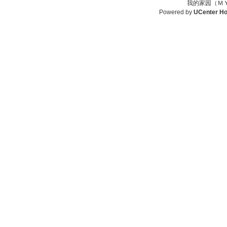
我的家园（ＭＹ
Powered by
UCenter H