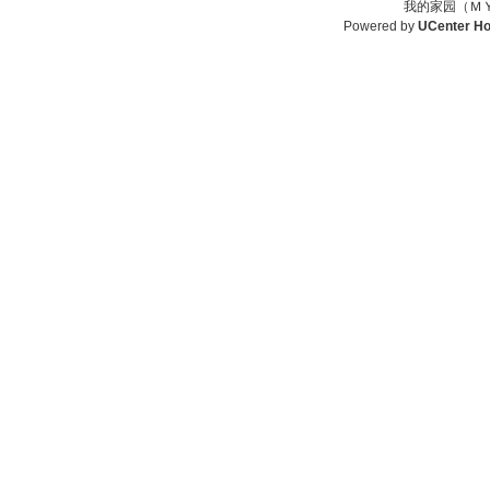
我的家园（ＭＹ
Powered by
UCenter H