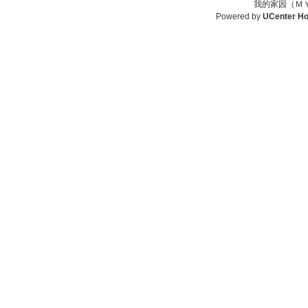
我的家园（ＭＹ
Powered by
UCenter H