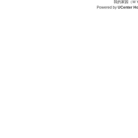
我的家园（ＭＹ
Powered by
UCenter H