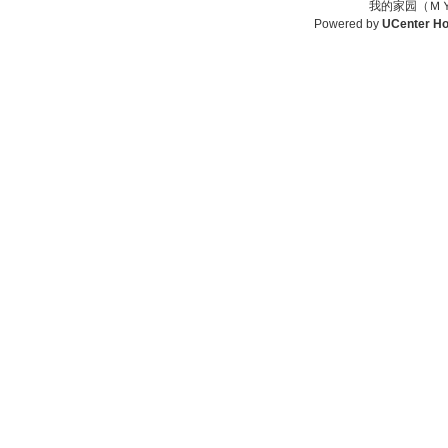
我的家园（ＭＹ
Powered by
UCenter H