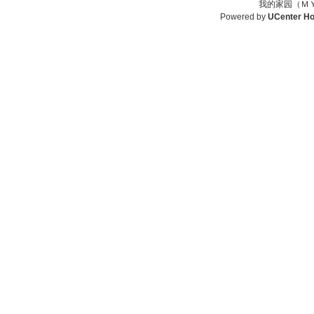
我的家园（ＭＹ
Powered by
UCenter H