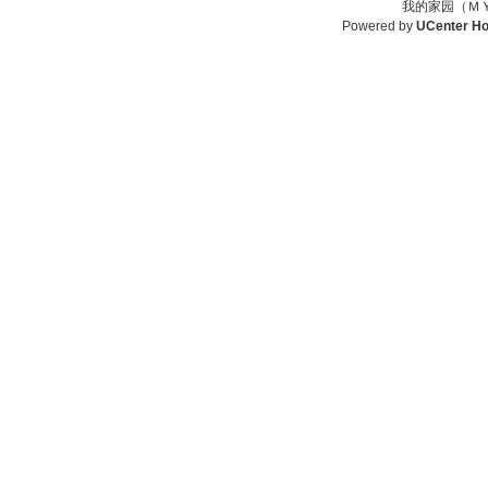
我的家园（ＭＹ
Powered by
UCenter H