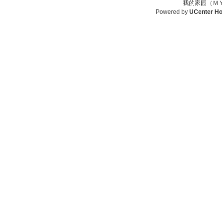
我的家园（ＭＹ
Powered by
UCenter H