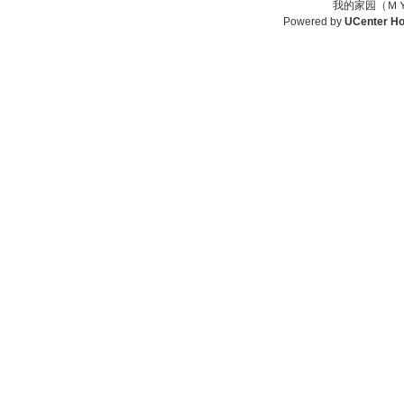
我的家园（ＭＹ
Powered by
UCenter H