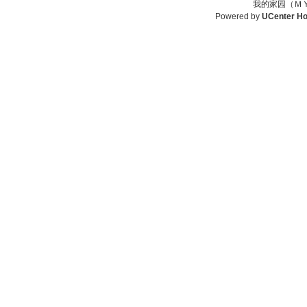
我的家园（ＭＹ
Powered by
UCenter H