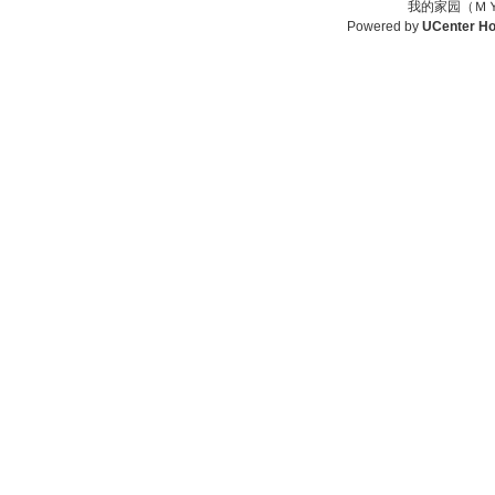
我的家园（ＭＹ
Powered by
UCenter H