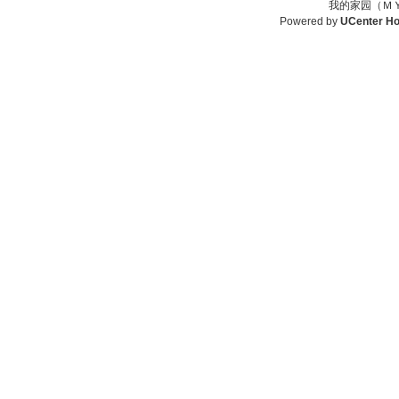
我的家园（ＭＹ
Powered by
UCenter H