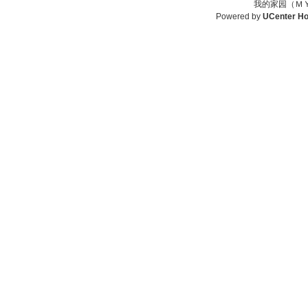
我的家园（ＭＹ
Powered by
UCenter H