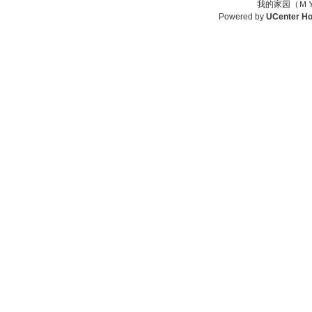
我的家园（ＭＹ
Powered by
UCenter H