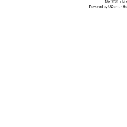
我的家园（ＭＹ
Powered by
UCenter H