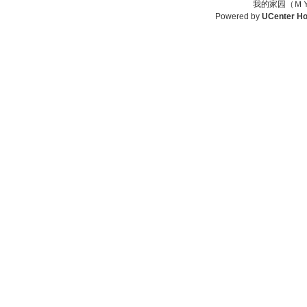
我的家园（ＭＹ
Powered by
UCenter H