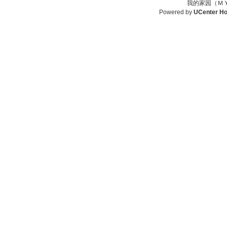
我的家园（ＭＹ
Powered by
UCenter H