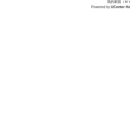
我的家园（ＭＹ
Powered by
UCenter H